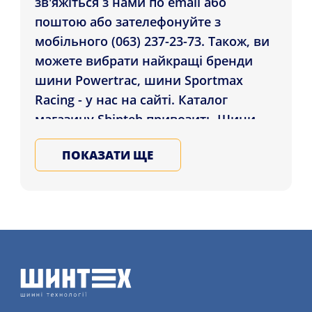
зв'яжіться з нами по email або
поштою або зателефонуйте з
мобільного (063) 237-23-73. Також, ви
можете вибрати найкращі бренди
шини Powertrac, шини Sportmax
Racing - у нас на сайті. Каталог
магазину Shinteh привозить Шини
Cooper Weather-Master SA2+ 185/65
ПОКАЗАТИ ЩЕ
R15 88T жителям міст: Херсон, Одеса,
Хмельницький і в ін. міста України.
Підбирайте на всі сезони шини для
машини в нашому магазині,
записуйтеся на послугу
шиномонтажу детальніше на сайті.