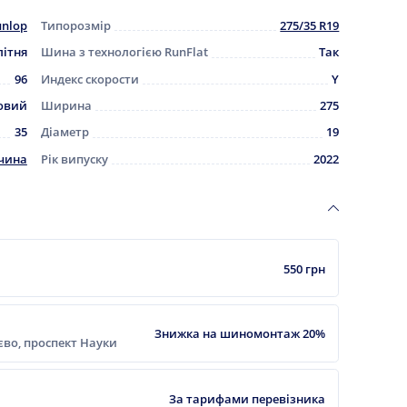
nlop
Типорозмір
275/35 R19
літня
Шина з технологією RunFlat
Так
96
Индекс скорости
Y
овий
Ширина
275
35
Діаметр
19
чина
Рік випуску
2022
550 грн
Знижка на шиномонтаж 20%
ієво, проспект Науки
За тарифами перевізника