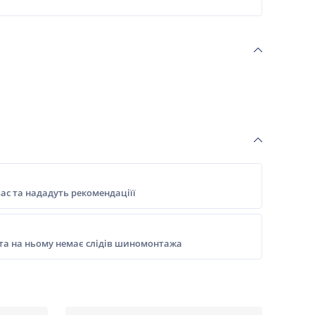
ас та нададуть рекомендаціїї
 та на ньому немає слідів шиномонтажа