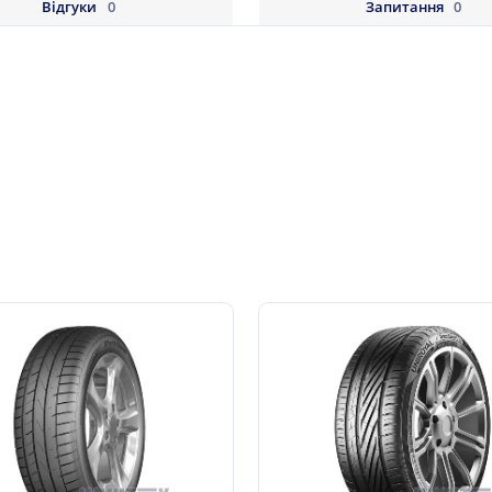
Відгуки
0
Запитання
0