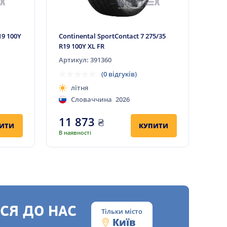
19 100Y
Continental SportContact 7 275/35
R19 100Y XL FR
Артикул: 391360
(0 відгуків)
літня
Словаччина
2026
11 873
₴
ИТИ
КУПИТИ
В наявності
СЯ ДО НАС
Тільки місто
Київ