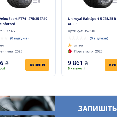
Velox Sport PT741 275/35 ZR19
Uniroyal RainSport 5 275/35 R
einforced
XL FR
л: 377377
Артикул: 357610
(0 відгуків)
(0 відгуків)
ня
літня
реччина
2025
Португалія
2025
56
₴
9 861
₴
КУПИТИ
КУП
ості
В наявності
ЗАПИШІТЬ