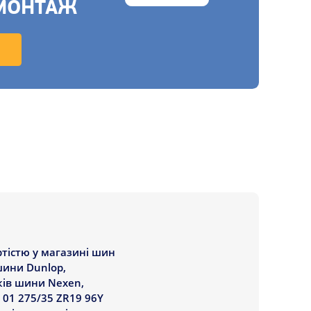
МОНТАЖ
ртістю у магазині шин
шини Dunlop,
ків шини Nexen,
 01 275/35 ZR19 96Y