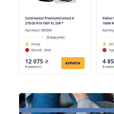
Continental PremiumContact 6
Petlas 
275/35 R19 100Y XL SSR *
100W R
Артикул: 389569
Артику
(0 відгуків)
літня
літ
Китай
2024
Ту
12 075
₴
4 8
КУПИТИ
В наявності
В наявн