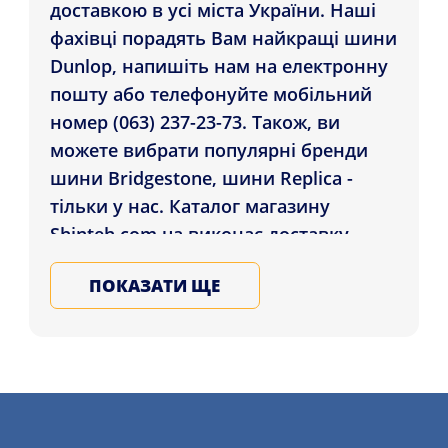
доставкою в усі міста України. Наші
фахівці порадять Вам найкращі шини
Dunlop, напишіть нам на електронну
пошту або телефонуйте мобільний
номер (063) 237-23-73. Також, ви
можете вибрати популярні бренди
шини Bridgestone, шини Replica -
тільки у нас. Каталог магазину
Shinteh.com.ua виконає доставку
Шини Dunlop SP Winter Sport 3D
ПОКАЗАТИ ЩЕ
245/50 R18 100H DSST які проживають
у регіонах: Чернігів, Миколаїв, Суми ,
а також інші міста України. Обирайте
та купуйте зимові та літні автошини
в нашому магазині, записуйтеся на
послугу шиномонтажного сервісу