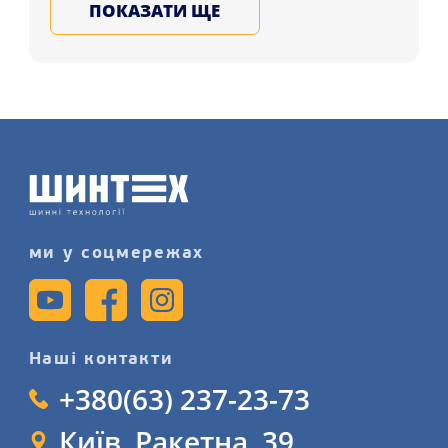
ПОКАЗАТИ ЩЕ
Дніпро і в усі регіони України.
Обирайте та замовляйте на всі
сезони шини для машини в нашому
магазині, запишіться на послугу
заміну шин детальніше на сайті.
ми у соцмережах
Наші контакти
+380(63) 237-23-73
Київ, Ракетна, 39