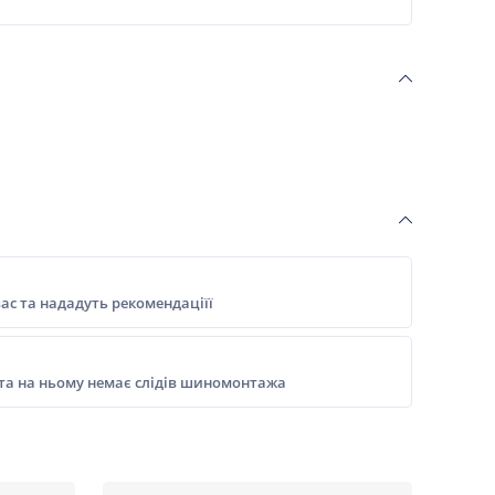
ас та нададуть рекомендаціїї
 та на ньому немає слідів шиномонтажа