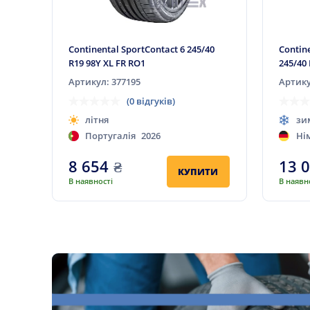
Continental SportContact 6 245/40
Contin
R19 98Y XL FR RO1
245/40 
Артикул: 377195
Артику
(0 відгуків)
літня
зи
Португалія
2026
Ні
8 654
₴
13 
КУПИТИ
В наявності
В наявн