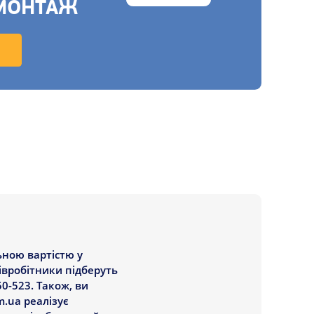
МОНТАЖ
ьною вартістю у
півробітники підберуть
0-523. Також, ви
.ua реалізує