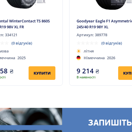
ental WinterContact TS 860S
Goodyear Eagle F1 Asymmetric
R19 98V XL FR
245/40 R19 98Y XL
л: 334121
Артикул: 389778
(0 відгуків)
(0 відгуків)
мова
літня
меччина
2025
Німеччина
2026
058
₴
9 214
₴
КУПИТИ
КУП
ості
В наявності
ЗАПИШІТЬ