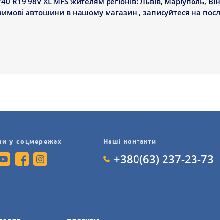
40 R19 98V XL MFS жителям регіонів: Львів, Маріуполь, Він
 зимові автошини в нашому магазині, записуйтеся на пос
ми у соцмережах
Наші контакти
+380(63) 237-23-73