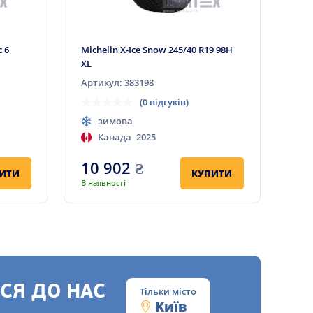
 6
Michelin X-Ice Snow 245/40 R19 98H
XL
Артикул: 383198
(0 відгуків)
зимова
Канада
2025
10 902
₴
ИТИ
КУПИТИ
В наявності
СЯ ДО НАС
Тільки місто
Київ