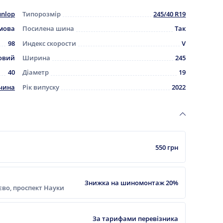
nlop
Типорозмір
245/40 R19
мова
Посилена шина
Так
98
Индекс скорости
V
овий
Ширина
245
40
Діаметр
19
чина
Рік випуску
2022
550 грн
Знижка на шиномонтаж 20%
ієво, проспект Науки
За тарифами перевізника