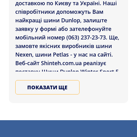
доставкою по Києву та Україні. Наші
співробітники допоможуть Вам
найкращі шини Dunlop, залиште
заявку у формі або зателефонуйте
мобільний номер (063) 237-23-73. Ще,
замовте якісних виробників шини
Nexen, шини Petlas - у нас на сайті.
Веб-сайт Shinteh.com.ua реалізує
поставку Шини Dunlop Winter Sport 5
SUV 255/50 R19 107V XL MFS покупцям
ПОКАЗАТИ ЩЕ
у містах: Рівне, Київ, Запоріжжя і в ін.
міста України. Обирайте літні та
зимові автомобільні шини у Нас,
залиште заявку на послугу заміну
шин детальніше на сайті.