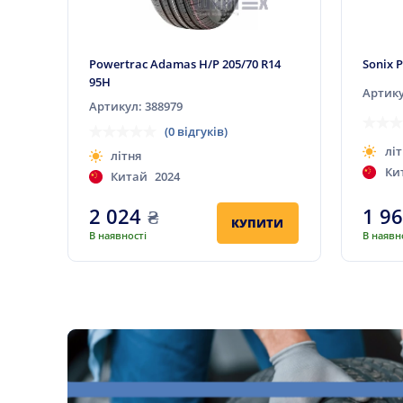
Powertrac Adamas H/P 205/70 R14
Sonix 
95H
Артику
Артикул: 388979
(0 відгуків)
літ
літня
Ки
Китай
2024
2 024
₴
1 9
КУПИТИ
В наявності
В наявн