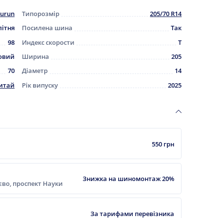
urun
Типорозмір
205/70 R14
літня
Посилена шина
Так
98
Индекс скорости
T
овий
Ширина
205
70
Діаметр
14
итай
Рік випуску
2025
550 грн
Знижка на шиномонтаж 20%
ієво, проспект Науки
За тарифами перевізника