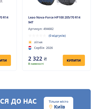
0 R14
Leao Nova-Force HP100 205/70 R14
94T
Артикул: 494682
(0 відгуків)
літня
Сербія
2026
2 322
₴
ИТИ
КУПИТИ
В наявності
СЯ ДО НАС
Тільки місто
Київ