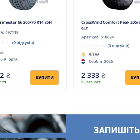
Primestar 66 205/70 R14 85H
CrossWind Comfort Peak 205/7
94T
л: 497119
Артикул: 518624
(0 відгуків)
(0 відгуків)
ня
літня
тай
2026
Сербія
2026
62
₴
2 333
₴
КУПИТИ
КУП
ості
В наявності
ЗАПИШІТЬ