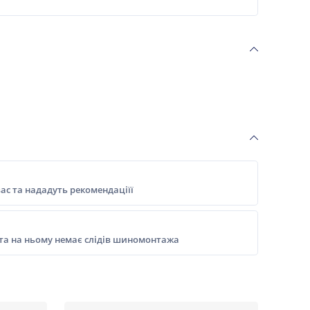
ас та нададуть рекомендаціїї
 та на ньому немає слідів шиномонтажа