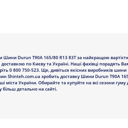
 Шини Durun T90A 165/80 R13 83T за найкращою вартістю 
з доставкою по Києву та Україні. Наші фахівці порадять 
іть 0 800 750-523. Ще, дивіться якісних виробників шини 
азин Shinteh.com.ua зробить доставку Шини Durun T90A 16
інші міста України. Обирайте та купуйте на всі сезони гуму 
більш детально на сайті.