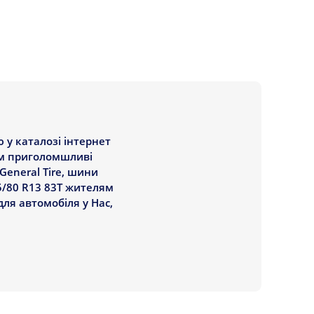
у каталозі інтернет
Вам приголомшливі
General Tire, шини
5/80 R13 83T жителям
для автомобіля у Нас,