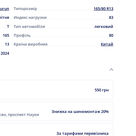
urun
Типорозмір
165/80 R13
літня
Индекс нагрузки
83
T
Тип автомобіля
легковий
165
Профіль
80
13
Країна виробник
Китай
2024
550 грн
Знижка на шиномонтаж 20%
ієво, проспект Науки
За тарифами перевізника