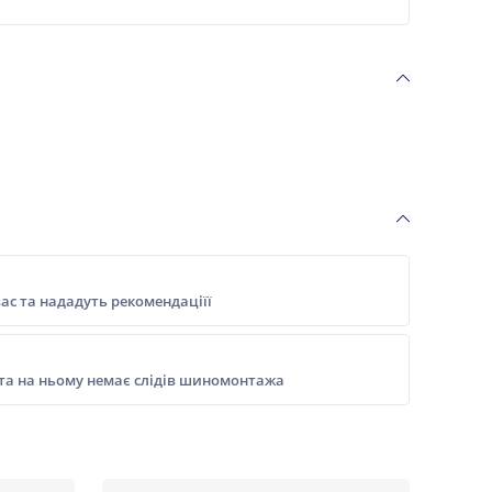
ас та нададуть рекомендаціїї
 та на ньому немає слідів шиномонтажа