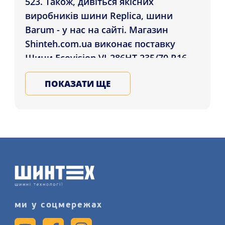
523. Також, дивіться якісних
виробників шини Replica, шини
Barum - у нас на сайті. Магазин
Shinteh.com.ua виконає поставку
Шини Ecovision VI-286HT 235/70 R16
106H покупцям у: Вінниця, Чернігів,
ПОКАЗАТИ ЩЕ
Житомир , а також ін. куточки
України. Підбирайте та купуйте
всесезонні гуму для автомобіля в
нашому магазині, залиште заявку на
послугу заміну шин детальніше на
сайті.
ми у соцмережах