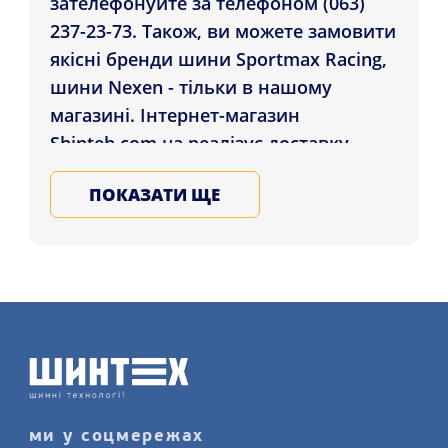
зателефонуйте за телефоном (063)
237-23-73. Також, ви можете замовити
якісні бренди шини Sportmax Racing,
шини Nexen - тільки в нашому
магазині. Інтернет-магазин
Shinteh.com.ua реалізує доставку
Шини Evergreen ES82 215/60 R17 96H
ПОКАЗАТИ ЩЕ
які проживають у регіонах: Миколаїв,
Запоріжжя, Суми і в будь-який
куточок України. Обирайте та
замовляйте зимові та літні гуму для
автомобіля у Нас, запишіться на
послугу заміну шин детальніше на
нашому сайті.
ми у соцмережах