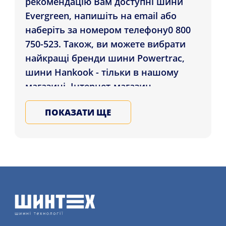
рекомендацію Вам доступні шини
Evergreen, напишіть на email або
наберіть за номером телефону0 800
750-523. Також, ви можете вибрати
найкращі бренди шини Powertrac,
шини Hankook - тільки в нашому
магазині. Інтернет-магазин
Shinteh.com.ua зробить доставку
ПОКАЗАТИ ЩЕ
Шини Evergreen EU728 215/55 ZR16
93W які проживають у регіонах:
Хмельницький, Чернівці, Дніпро , а
також в усі регіони України.
Підбирайте літні та зимові гуму для
автомобіля в нашому магазині,
залиште заявку на послугу
шиномонтажу більш детально на