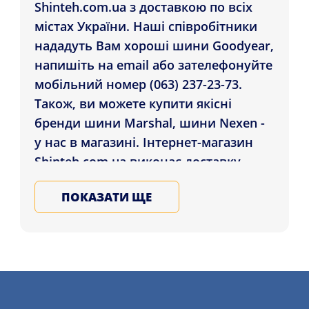
Shinteh.com.ua з доставкою по всіх
містах України. Наші співробітники
нададуть Вам хороші шини Goodyear,
напишіть на email або зателефонуйте
мобільний номер (063) 237-23-73.
Також, ви можете купити якісні
бренди шини Marshal, шини Nexen -
у нас в магазині. Інтернет-магазин
Shinteh.com.ua виконає доставку
Шини Goodyear UltraGrip 8
ПОКАЗАТИ ЩЕ
Performance 215/60 R16 99V XL
жителям регіонів: Житомир, Чернівці,
Рівне , а також ін. куточки України.
Обирайте та купуйте на зиму та літо
шини для авто у Нас, запишіться на
послугу шиномонтажного сервісу