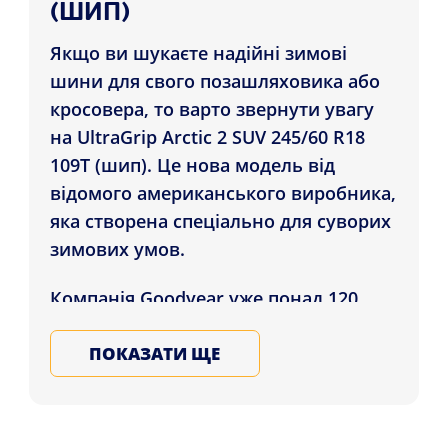
(ШИП)
Якщо ви шукаєте надійні зимові
шини для свого позашляховика або
кросовера, то варто звернути увагу
на UltraGrip Arctic 2 SUV 245/60 R18
109T (шип). Це нова модель від
відомого американського виробника,
яка створена спеціально для суворих
зимових умов.
Компанія Goodyear уже понад 120
років виробляє високоякісні шини
для різних типів автомобілів. Вона
ПОКАЗАТИ ЩЕ
постійно вдосконалює свою
продукцію, використовуючи передові
технології та матеріали. УльтраГріп