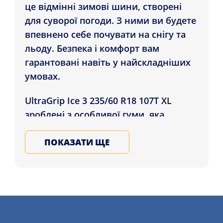
це відмінні зимові шини, створені
для суворої погоди. З ними ви будете
впевнено себе почувати на снігу та
льоду. Безпека і комфорт вам
гарантовані навіть у найскладніших
умовах.
UltraGrip Ice 3 235/60 R18 107T XL
зроблені з особливої гуми, яка
залишається м'якою і чіпкою навіть у
сильні морози. Шини не дубіють на
ПОКАЗАТИ ЩЕ
холоді та забезпечують надійне
зчеплення з дорогою. Малюнок
протектора з безліччю прорізів і
звивистих канавок добре виводить
сніг і сльоту з-під коліс, запобігаючи