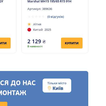
GY
Marshal MH15 195/65 R15 91H
Артикул: 389636
(0 відгуків)
літня
Китай
2025
2 129
₴
ИТИ
КУПИТИ
В наявності
СЯ ДО НАС
Тільки місто
Київ
МОНТАЖ