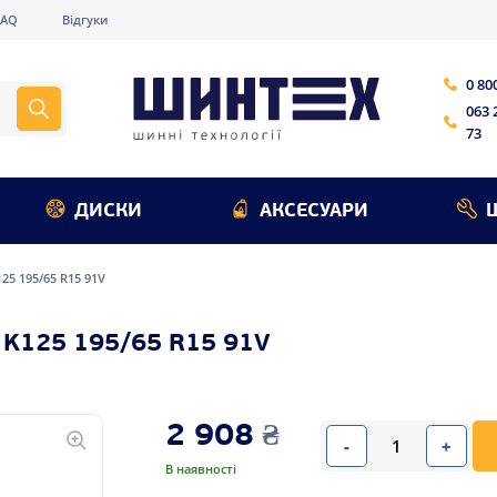
FAQ
Відгуки
0 80
063 
73
ДИСКИ
АКСЕСУАРИ
25 195/65 R15 91V
K125 195/65 R15 91V
2 908
₴
-
+
В наявності