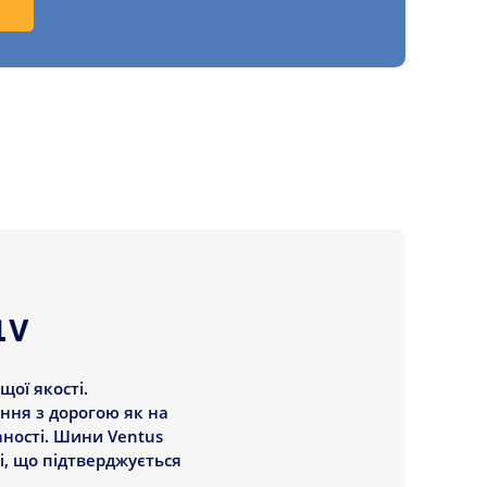
1V
щої якості.
ння з дорогою як на
аності. Шини Ventus
і, що підтверджується