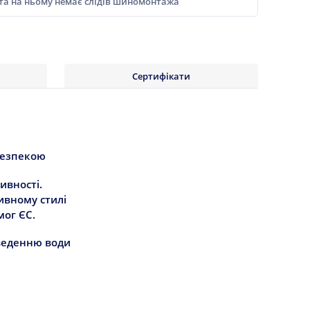
 та на ньому немає слідів шиномонтажа
Сертифікати
безпекою
ивності.
ивному стилі
мог ЄС.
дведенню води