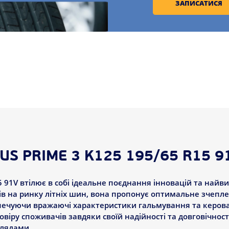
ЗАПИСАТИСЯ
S PRIME 3 K125 195/65 R15 9
 91V втілює в собі ідеальне поєднання інновацій та найви
ів на ринку літніх шин, вона пропонує оптимальне зчепле
езпечуючи вражаючі характеристики гальмування та керов
овіру споживачів завдяки своїй надійності та довговічност
лядами.