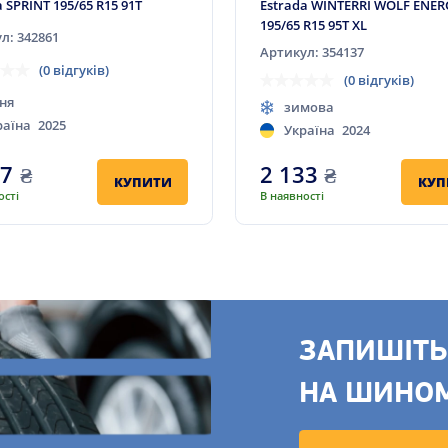
a SPRINT 195/65 R15 91T
Estrada WINTERRI WOLF ENER
195/65 R15 95T XL
л: 342861
Артикул: 354137
(0 відгуків)
(0 відгуків)
ня
зимова
раїна
2025
Україна
2024
87
₴
2 133
₴
КУПИТИ
КУП
ості
В наявності
ЗАПИШІТЬ
НА ШИНО