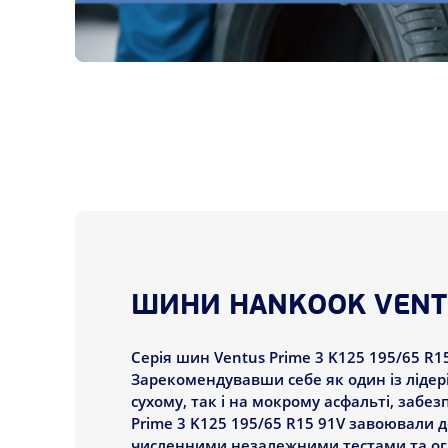
ШИНИ HANKOOK VENTU
Серія шин Ventus Prime 3 K125 195/65 R15
Зарекомендувавши себе як один із лідер
сухому, так і на мокрому асфальті, заб
Prime 3 K125 195/65 R15 91V завоювали д
численними незалежними тестами та ог