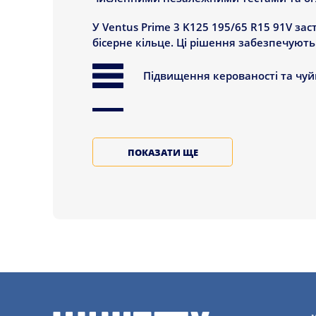
У Ventus Prime 3 K125 195/65 R15 91V за
бісерне кільце. Ці рішення забезпечують
Підвищення керованості та чуй
Поліпшення однаковості шин, що
ПОКАЗАТИ ЩЕ
Шини Ventus Prime 3 K125 195/65 R15 91V 
придатними для найрізноманітніших легк
спрямована на досягнення оптимального
Продуктивністю на сухому і мо
Ефективністю паливоспоживан
Численні випробування і тести підтверди