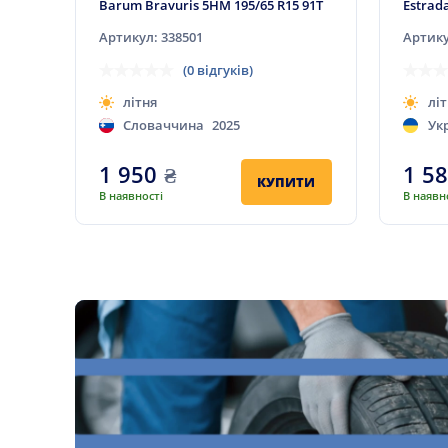
Barum Bravuris 5HM 195/65 R15 91T
Estrad
Артикул: 338501
Артику
(0 відгуків)
літня
літ
Словаччина
2025
Ук
1 950
₴
1 5
КУПИТИ
В наявності
В наявн