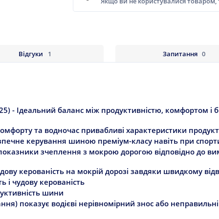
Якщо ви не користувалися товаром,
Відгуки
1
Запитання
0
5) - Ідеальний баланс між продуктивністю, комфортом і 
 комфорту та водночас привабливі характеристики продукт
езпечне керування шиною преміум-класу навіть при спорт
і показники зчеплення з мокрою дорогою відповідно до ви
удову керованість на мокрій дорозі завдяки швидкому ві
ь і чудову керованість
дуктивність шини
ання) показує водієві нерівномірний знос або неправильні