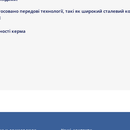
стосовано передові технології, такі як широкий сталевий к
:
ності керма
 збільшує їх термін служби і загальну продуктивність
доступні в широкому діапазоні розмірів - від 15 до 19 дюй
ових автомобілів. Розробка серії Вентус Прайм 3 K125 19
 балансу між:
крому асфальті
ня
ли високі показники шин Ventus Prime 3 K125 195/65 R15 