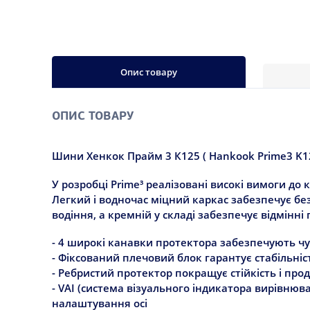
Опис товару
ОПИС ТОВАРУ
Шини Хенкок Прайм 3 К125 ( Hankook Prime3 K12
У розробці Prime³ реалізовані високі вимоги до
Легкий і водночас міцний каркас забезпечує б
водіння, а кремній у складі забезпечує відмінн
- 4 широкі канавки протектора забезпечують ч
- Фіксований плечовий блок гарантує стабільніст
- Ребристий протектор покращує стійкість і про
- VAI (система візуального індикатора вирівнюв
налаштування осі