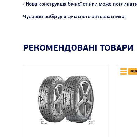
- Нова конструкція бічної стінки може поглинати
Чудовий вибір для сучасного автовласника!
РЕКОМЕНДОВАНІ ТОВАРИ
ВИБ