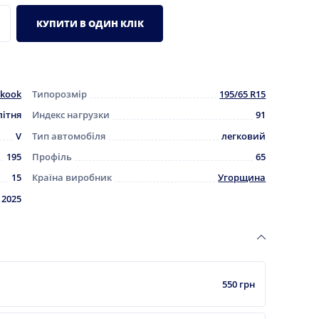
КУПИТИ В ОДИН КЛІК
kook
Типорозмір
195/65 R15
літня
Индекс нагрузки
91
V
Тип автомобіля
легковий
195
Профіль
65
15
Країна виробник
Угорщина
2025
550 грн