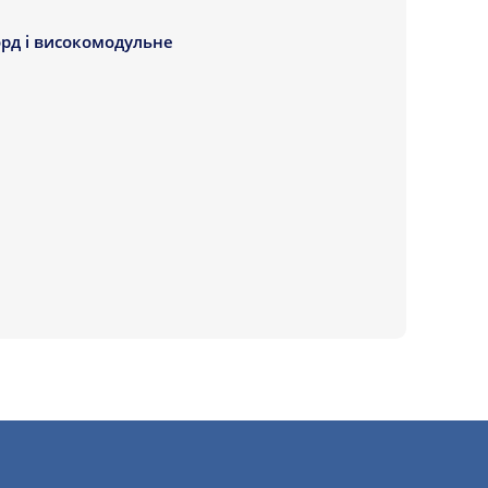
орд і високомодульне
мів - що робить їх
5/65 R15 91V була
91V в різних умовах,