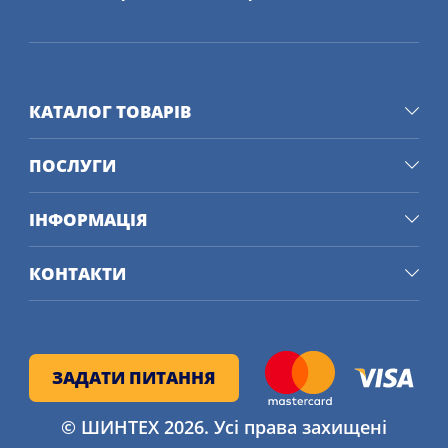
Autobild і ADAC. Технологічні
досягнення включають в себе
блокові труби, що розподіляють тиск
для рівномірного контакту з дорогою
КАТАЛОГ ТОВАРІВ
і швидкого відведення води.
З'єднання з високим вмістом
ПОСЛУГИ
кремнезему в Вентус Прайм 4 K135
235/45 R18 98W XL FR збільшує пробіг
ІНФОРМАЦІЯ
і термін служби шин. Проект Hankook
HPS-Cell підкреслює їхню
КОНТАКТИ
прихильність стійким мобільним
рішенням майбутнього.
Ці шини чудово пройшли
ЗАДАТИ ПИТАННЯ
випробування, отримавши високі
оцінки за керованість на мокрій і
© ШИНТЕХ 2026. Усі права захищені
сухій дорозі, комфорт і низький