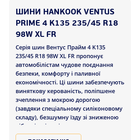
ШИНИ HANKOOK VENTUS
PRIME 4 K135 235/45 R18
98W XL FR
Серія шин Вентус Прайм 4 K135
235/45 R18 98W XL FR пропонує
автомобілістам чудове поєднання
безпеки, комфорту і паливної
економічності. Ці шини забезпечують
виняткову керованість, поліпшене
зчеплення з мокрою дорогою
(завдяки спеціальному силіконовому
складу), безшумну їзду зі зниженою
вібрацією і поліпшену паливну
економічність. Хоча Вентус Прайм 4