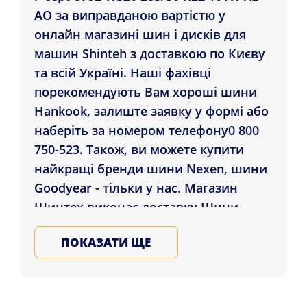
AO за виправданою вартістю у
онлайн магазині шин і дисків для
машин Shinteh з доставкою по Києву
та всій Україні. Наші фахівці
порекомендують Вам хороші шини
Hankook, залиште заявку у формі або
наберіть за номером телефону0 800
750-523. Також, ви можете купити
найкращі бренди шини Nexen, шини
Goodyear - тільки у нас. Магазин
Шинтех виконає доставку Шини
Hankook Winter i*cept evo2 W320
ПОКАЗАТИ ЩЕ
285/30 R22 101W XL AO жителям
регіонів: Хмельницький,
Кропивницький, Київ і в усі регіони
України. Купуйте літні гуму для