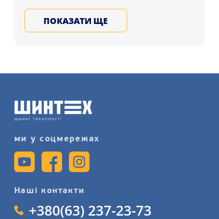
HP3 185/60 R14 82H покупцям у
ПОКАЗАТИ ЩЕ
регіонах: Харків, Кропивницький,
Рівне і в ін. регіони України.
Обирайте літні та зимові шини для
машини у Нас, записуйтеся на
послугу шиномонтажного сервісу
детальніше на сайті.
ми у соцмережах
Наші контакти
+380(63) 237-23-73