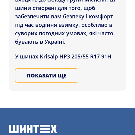
шини створені для того, щоб
забезпечити вам безпеку і комфорт
під час водіння взимку, особливо в
суворих погодних умовах, які часто
бувають в Україні.
У шинах Krisalp HP3 205/55 R17 91H
використовуються найсучасніші
технології та продуманий малюнок
ПОКАЗАТИ ЩЕ
протектора. Завдяки цьому вони
відмінно справляються зі снігом,
льодом і сльотою на дорозі.
Спеціальна гумова суміш і особливий
малюнок протектора забезпечують
хороше зчеплення з дорогою,
короткий гальмівний шлях і легкість