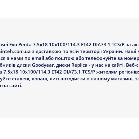
sei Evo Penta 7.5x18 10x100/114.3 ET42 DIA73.1 TCS/P за а
hinteh.com.ua з доставкою по всій території України. Наш
ься з нами по email або поштою або телефонуйте за номер
иків диски Goodyear, диски Replica - у нас на сайті. Веб-
a 7.5x18 10x100/114.3 ET42 DIA73.1 TCS/P жителям регіонів:
пуйте сталеві, ковані, литі автодиски в нашому магазині, 
на сайті.