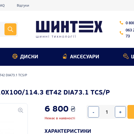
FAQ
Відгуки
0 80
063 
73
ДИСКИ
АКСЕСУАРИ
T42 DIA73.1 TCS/P
0X100/114.3 ET42 DIA73.1 TCS/P
6 800
₴
-
+
Немає в наявності
ХАРАКТЕРИСТИКИ