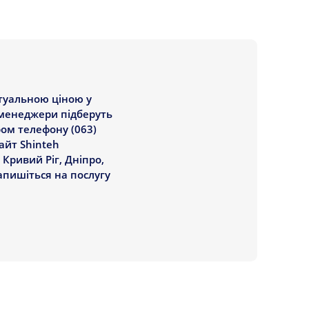
ктуальною ціною у
і менеджери підберуть
ом телефону (063)
сайт Shinteh
 Кривий Ріг, Дніпро,
запишіться на послугу