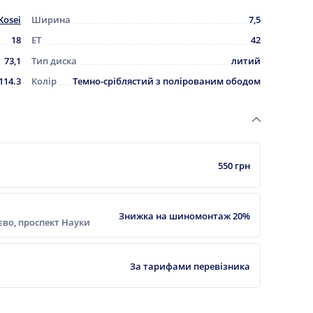
Kosei
Ширина
7,5
18
ET
42
73,1
Тип диска
литий
114.3
Колір
Темно-сріблястий з полірованим ободом
550 грн
Знижка на шиномонтаж 20%
ієво, проспект Науки
За тарифами перевізника