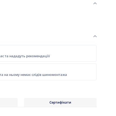
ас та нададуть рекомендаціїї
 та на ньому немає слідів шиномонтажа
Сертифікати