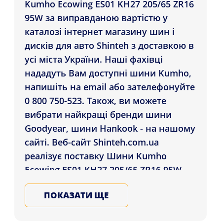
Kumho Ecowing ES01 KH27 205/65 ZR16
95W за виправданою вартістю у
каталозі інтернет магазину шин і
дисків для авто Shinteh з доставкою в
усі міста України. Наші фахівці
нададуть Вам доступні шини Kumho,
напишіть на email або зателефонуйте
0 800 750-523. Також, ви можете
вибрати найкращі бренди шини
Goodyear, шини Hankook - на нашому
сайті. Веб-сайт Shinteh.com.ua
реалізує поставку Шини Kumho
Ecowing ES01 KH27 205/65 ZR16 95W
покупцям у регіонах: Одеса, Харків,
ПОКАЗАТИ ЩЕ
Львів , а також інші міста України.
Підбирайте зимові та літні шини для