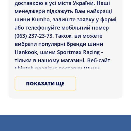
доставкою в усі міста України. Наші
менеджери підкажуть Вам найкращі
шини Kumho, залиште заявку у формі
або телефонуйте мобільний номер
(063) 237-23-73. Також, ви можете
вибрати популярні бренди шини
Hankook, шини Sportmax Racing -
тільки в нашому магазині. Веб-сайт
Shinteh реалізує поставку Шини
Kumho Ecsta PS71 205/55 R17 95Y XL
ПОКАЗАТИ ЩЕ
жителям регіонів: Одеса, Вінниця,
Маріуполь і в будь-яке місто України.
Підбирайте на літо та зиму шини для
машини в нашому магазині, залиште
заявку на послугу шиномонтажного
сервісу більш детально на нашому