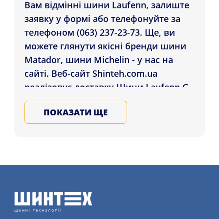
Вам відмінні шини Laufenn, залиште
заявку у формі або телефонуйте за
телефоном (063) 237-23-73. Ще, ви
можете глянути якісні бренди шини
Matador, шини Michelin - у нас на
сайті. Веб-сайт Shinteh.com.ua
реалізовує доставку Шини Laufenn G
Fit EQ+ LK41 175/65 R14 86T XL
ПОКАЗАТИ ЩЕ
покупцям у: Херсон, Одеса,
Маріуполь і в будь-яке місто України.
Обирайте та замовляйте всесезонні
автошини в нашому магазині,
залиште заявку на послугу монтажу
шин детальніше на нашому сайті.