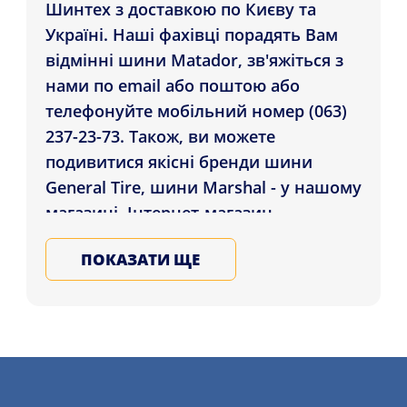
Шинтех з доставкою по Києву та
Україні. Наші фахівці порадять Вам
відмінні шини Matador, зв'яжіться з
нами по email або поштою або
телефонуйте мобільний номер (063)
237-23-73. Також, ви можете
подивитися якісні бренди шини
General Tire, шини Marshal - у нашому
магазині. Інтернет-магазин
Shinteh.com.ua привозить Шини
ПОКАЗАТИ ЩЕ
Matador MP 92 Sibir Snow 225/50 R17
98V XL FR жителям регіонів: Полтава,
Львів, Чернівці і по всій Україні.
Обирайте та замовляйте на літо та
зиму шини для машини в нашому
магазині, залиште заявку на послугу