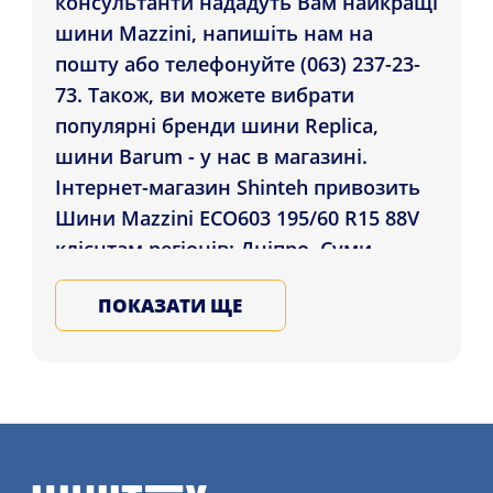
консультанти нададуть Вам найкращі
шини Mazzini, напишіть нам на
пошту або телефонуйте (063) 237-23-
73. Також, ви можете вибрати
популярні бренди шини Replica,
шини Barum - у нас в магазині.
Інтернет-магазин Shinteh привозить
Шини Mazzini ECO603 195/60 R15 88V
клієнтам регіонів: Дніпро, Суми,
Житомир і в ін. міста України.
ПОКАЗАТИ ЩЕ
Підбирайте та купуйте на всі сезони
шини для автомобіля в нашому
магазині, запишіться на послугу
шиномонтажу детальніше на сайті.