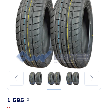
1 595
₴