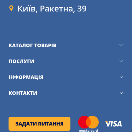
гальмування і стійкість у поворотах.
Київ, Ракетна, 39
Асиметричний дизайн 
протектора: Підвищує 
зчеплення на різних 
поверхнях і сприяє 
КАТАЛОГ ТОВАРІВ
рівномірному зносу шин.
ПОСЛУГИ
Широкі канавки: 
Допомагають відводити воду 
ІНФОРМАЦІЯ
з-під шин, знижуючи ризик 
аквапланування і 
КОНТАКТИ
збільшуючи впевненість на 
мокрій дорозі.
Ламелі різної товщини: 
ЗАДАТИ ПИТАННЯ
Зменшують опір коченню, 