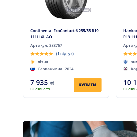
Continental EcoContact 6 255/55 R19
Hankoo
111H XL AO
R19 11
Артикул: 388767
Артику
(1 відгук)
літня
зи
Словаччина
2024
Ко
7 935
₴
10 
КУПИТИ
В наявності
В наявн