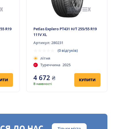
/55 R19
Petlas Explero PT431 H/T 255/55 R19
111V XL
Артикул: 280231
(0 відгуків)
літня
Туреччина
2025
4 672
₴
ИТИ
КУПИТИ
В наявності
Тільки місто