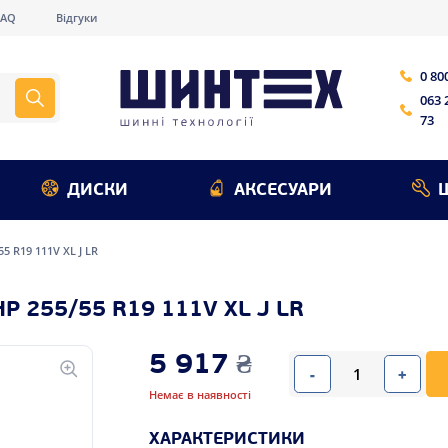
FAQ
Відгуки
0 80
063 
73
ДИСКИ
АКСЕСУАРИ
55 R19 111V XL J LR
P 255/55 R19 111V XL J LR
5 917
₴
-
+
Немає в наявності
ХАРАКТЕРИСТИКИ