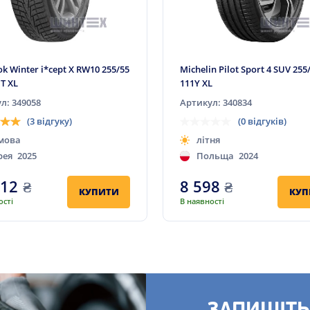
k Winter i*cept X RW10 255/55
Michelin Pilot Sport 4 SUV 255
1T XL
111Y XL
л: 349058
Артикул: 340834
(3 відгуку)
(0 відгуків)
мова
літня
рея
2025
Польща
2024
112
₴
8 598
₴
КУПИТИ
КУП
ості
В наявності