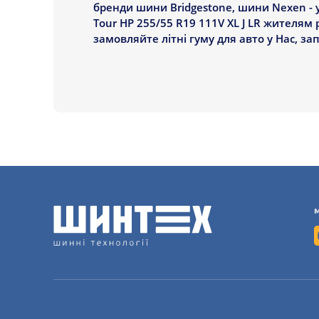
бренди шини Bridgestone, шини Nexen - у
Tour HP 255/55 R19 111V XL J LR жителям р
замовляйте літні гуму для авто у Нас, з