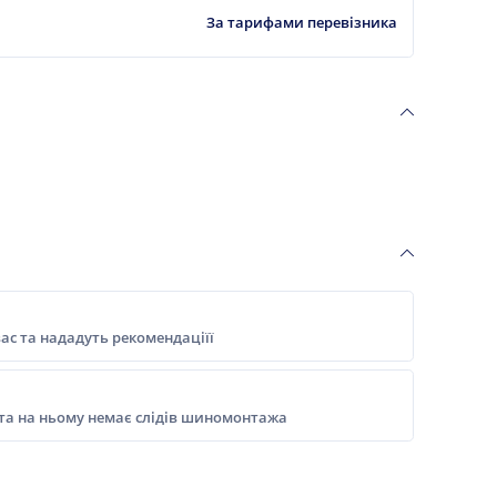
За тарифами перевізника
ас та нададуть рекомендаціїї
 та на ньому немає слідів шиномонтажа