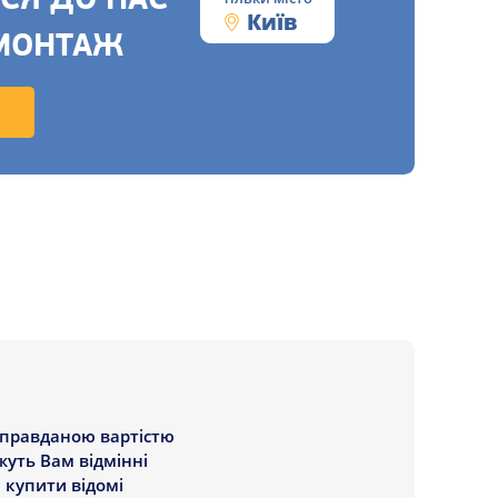
СЯ ДО НАС
Київ
МОНТАЖ
виправданою вартістю
жуть Вам відмінні
 купити відомі