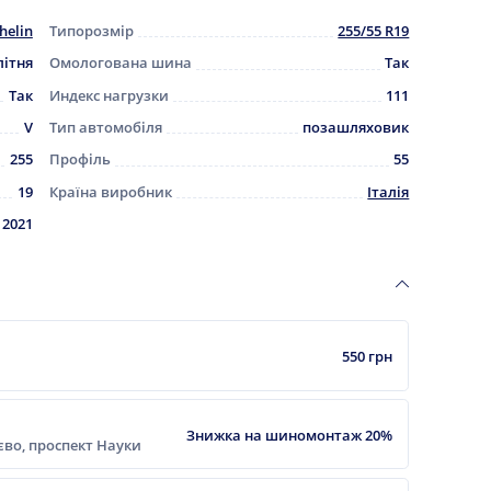
helin
Типорозмір
255/55 R19
літня
Омологована шина
Так
Так
Индекс нагрузки
111
V
Тип автомобіля
позашляховик
255
Профіль
55
19
Країна виробник
Італія
2021
550 грн
Знижка на шиномонтаж 20%
ієво, проспект Науки