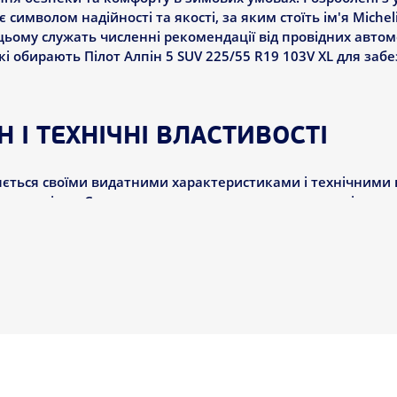
 символом надійності та якості, за яким стоїть ім'я Michel
цьому служать численні рекомендації від провідних автом
які обирають Пілот Алпін 5 SUV 225/55 R19 103V XL для заб
 І ТЕХНІЧНІ ВЛАСТИВОСТІ
діляється своїми видатними характеристиками і технічними
ого періоду. Серед основних характеристик варто відзнач
льмування на слизьких поверхнях: Ці шини забезпечують в
вому зчепленню та загальній продуктивності на снігу та л
ь супроводжується гарантією на знос протектора на 30 00
йність Пілот Алпін 5 SUV 225/55 R19 103V XL.
ьність: Завдяки унікальному складу полімерів і симетрич