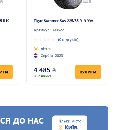
55 R19
Tigar Summer Suv 225/55 R19 99V
Артикул: 390622
(0 відгуків)
літня
Сербія
2023
4 485
₴
ИТИ
КУПИТИ
В наявності
СЯ ДО НАС
Тільки місто
Київ