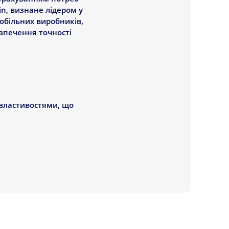
in, визнане лідером у
обільних виробників,
езпечення точності
 властивостями, що
ити:
исоку 
ьоду, а також в 
0 миль, що 
ному малюнку 