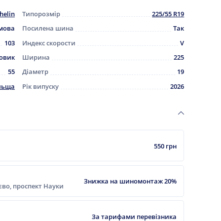
helin
Типорозмір
225/55 R19
мова
Посилена шина
Так
103
Индекс скорости
V
овик
Ширина
225
55
Діаметр
19
льща
Рік випуску
2026
550 грн
Знижка на шиномонтаж 20%
ієво, проспект Науки
За тарифами перевізника