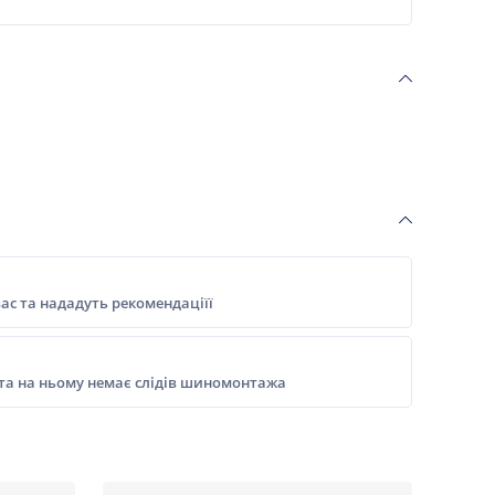
ас та нададуть рекомендаціїї
 та на ньому немає слідів шиномонтажа