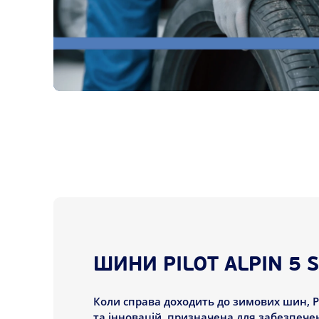
ШИНИ PILOT ALPIN 5 
Коли справа доходить до зимових шин, Pil
та інновацій, призначена для забезпече