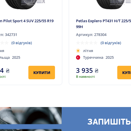
n Pilot Sport 4 SUV 225/55 R19
Petlas Explero PT431 H/T 225/
99H
л: 342731
Артикул: 278304
(0 відгуків)
(0 відгуків)
ня
літня
льща
2025
Туреччина
2025
94
₴
3 935
₴
КУПИТИ
КУП
ості
В наявності
ЗАПИШІТЬ