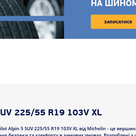
НА ШИНО
ЗАПИСАТИСЯ
SUV 225/55 R19 103V XL
ot Alpin 5 SUV 225/55 R19 103V XL від Michelin - це верши
ння безпеки та комфорту в зимових умовах. Розроблені з