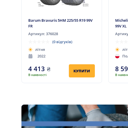
Barum Bravuris 5HM 225/55 R19 99V
Micheli
FR
99V XL
Артикул: 376028
Артику
(0 відгуків)
літня
літ
2022
По
4 413
₴
8 5
КУПИТИ
В наявності
В наявн