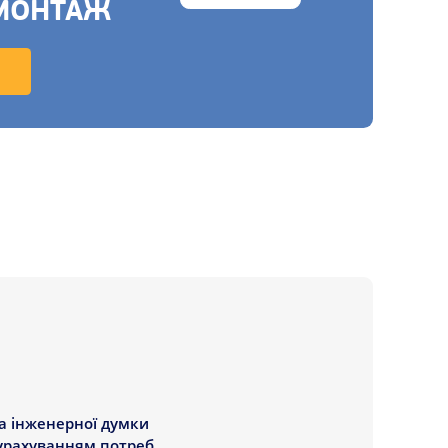
МОНТАЖ
на інженерної думки
 урахуванням потреб