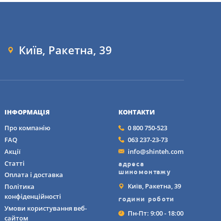
орогах, а також 
зди, що забезпечує 
Київ, Ракетна, 39
дібрати ідеальний
 R18 до 305/35 R21,
ІНФОРМАЦІЯ
КОНТАКТИ
Про компанію
0 800 750-523
FAQ
063 237-23-73
Акції
info@shinteh.com
 забезпечення
Статті
адреса
льна установка і
шиномонтажу
Оплата і доставка
Київ, Ракетна, 39
Політика
конфіденційності
ратур, що типово для 
години роботи
ьшення зносу шин.
Умови користування веб-
Пн-Пт: 9:00 - 18:00
сайтом