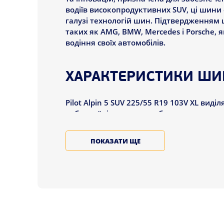
водіїв високопродуктивних SUV, ці шини є
галузі технологій шин. Підтвердженням 
таких як AMG, BMW, Mercedes і Porsche, 
водіння своїх автомобілів.
ХАРАКТЕРИСТИКИ ШИН
Pilot Alpin 5 SUV 225/55 R19 103V XL ви
роблять їх ідеальним вибором для зимов
Відмінне зчеплення під час га
ПОКАЗАТИ ЩЕ
продуктивність завдяки винятко
умовах сльоти.
Тривалий термін служби: Модел
підкреслює довговічність і наді
Поліпшене керування та стабіл