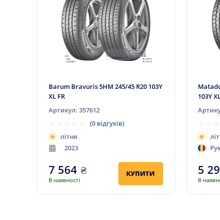
Barum Bravuris 5HM 245/45 R20 103Y
Matado
XL FR
103Y X
Артикул: 357612
Артику
(0 відгуків)
літня
літ
2023
Ру
7 564
₴
5 2
КУПИТИ
В наявності
В наявн