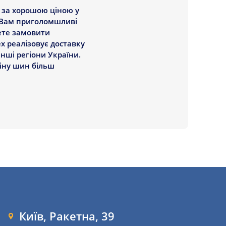
P за хорошою ціною у
ь Вам приголомшливі
жете замовити
х реалізовує доставку
інші регіони України.
міну шин більш
Київ, Ракетна, 39