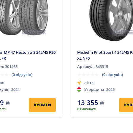
r MP 47 Hectorra 3 245/45 R20
Michelin Pilot Sport 4 245/45 
L FR
XL NF0
л: 301465
Артикул: 343315
(0 відгуків)
(0 відгуків)
ня
літня
мунія
2024
Угорщина
2025
99
₴
13 355
₴
КУПИТИ
КУП
ості
В наявності