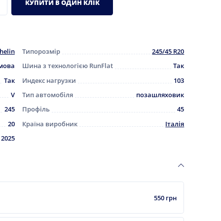
КУПИТИ В ОДИН КЛІК
helin
Типорозмір
245/45 R20
мова
Шина з технологією RunFlat
Так
Так
Индекс нагрузки
103
V
Тип автомобіля
позашляховик
245
Профіль
45
20
Країна виробник
Італія
2025
550 грн