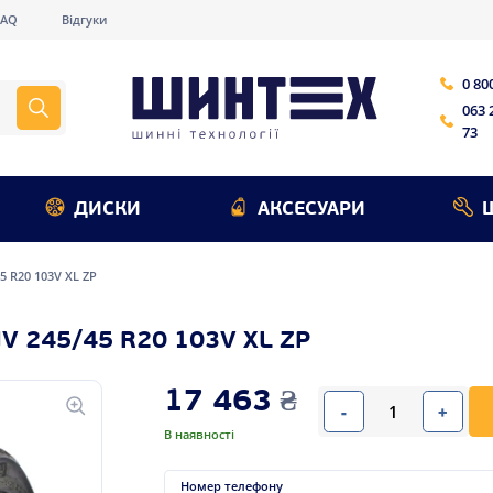
FAQ
Відгуки
0 80
063 
73
ДИСКИ
АКСЕСУАРИ
45 R20 103V XL ZP
V 245/45 R20 103V XL ZP
17 463
₴
-
+
В наявності
Номер телефону