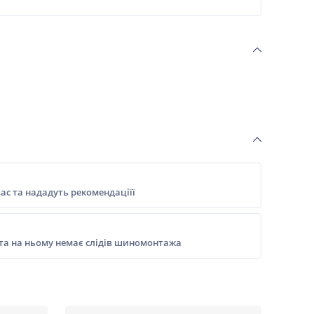
ас та нададуть рекомендаціїї
 та на ньому немає слідів шиномонтажа