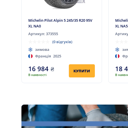
Michelin Pilot Alpin 5 245/35 R20 95V
Micheli
XL NA0
XL NA5
Артикул: 373555
Артику
(0 відгуків)
зимова
зи
Франція
2025
Фр
16 984
₴
18 
КУПИТИ
В наявності
В наявн