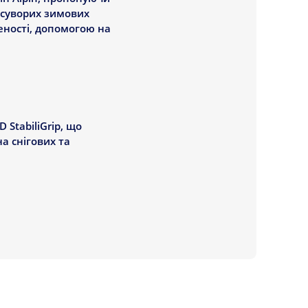
в суворих зимових
еності, допомогою на
StabiliGrip, що
а снігових та
 шинам залишатися
ад 5% коротше на
ях провідних