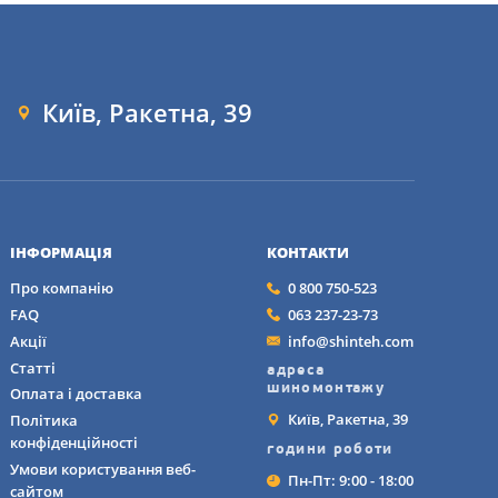
Київ, Ракетна, 39
ІНФОРМАЦІЯ
КОНТАКТИ
Про компанію
0 800 750-523
х умовах, на сльоті та
ві характеристики
FAQ
063 237-23-73
бливо рекомендуються
Акції
info@shinteh.com
Статті
адреса
шиномонтажу
Оплата і доставка
Київ, Ракетна, 39
Політика
35 R20 95W
конфіденційності
години роботи
Умови користування веб-
Пн-Пт: 9:00 - 18:00
сайтом