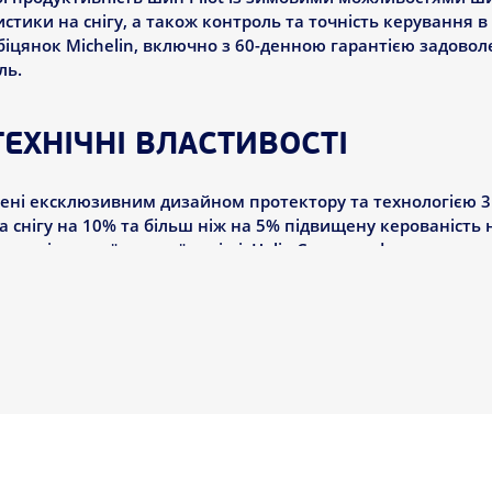
стики на снігу, а також контроль та точність керування 
іцянок Michelin, включно з 60-денною гарантією задовол
ль.
ЕХНІЧНІ ВЛАСТИВОСТІ
ені ексклюзивним дизайном протектору та технологією 3D 
снігу на 10% та більш ніж на 5% підвищену керованість н
 силіконової гумової суміші, Helio Compound, дає змогу
рияє кращій продуктивності взимку; зупиняючись на пон
 сертифіковані для використання на престижних автомобіл
 та Mercedes-Benz AMG.
d