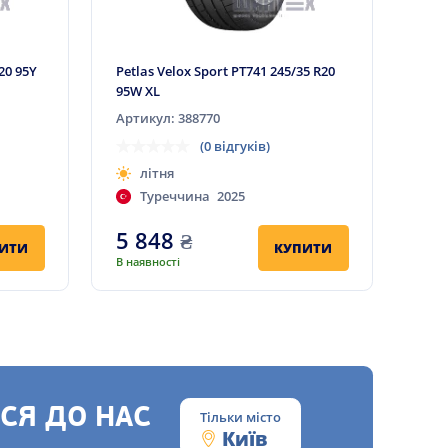
R20 95Y
Petlas Velox Sport PT741 245/35 R20
95W XL
Артикул: 388770
(0 відгуків)
літня
Туреччина
2025
5 848
₴
ИТИ
КУПИТИ
В наявності
СЯ ДО НАС
Тільки місто
Київ