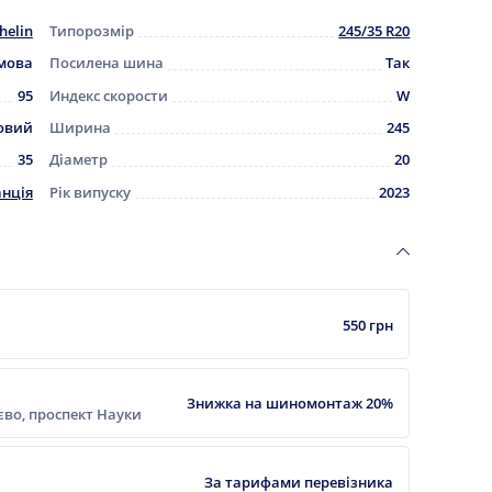
helin
Типорозмір
245/35 R20
мова
Посилена шина
Так
95
Индекс скорости
W
овий
Ширина
245
35
Діаметр
20
нція
Рік випуску
2023
550 грн
Знижка на шиномонтаж 20%
ієво, проспект Науки
За тарифами перевізника