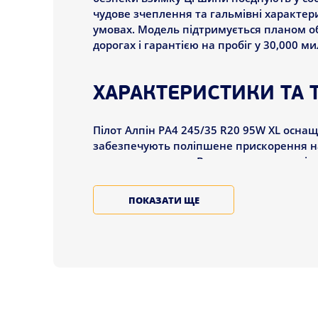
чудове зчеплення та гальмівні характери
умовах. Модель підтримується планом об
дорогах і гарантією на пробіг у 30,000 ми
ХАРАКТЕРИСТИКИ ТА Т
Пілот Алпін PA4 245/35 R20 95W XL оснащ
забезпечують поліпшене прискорення на 
крижаних шляхах. Використання повністю
гнучкими за низьких температур, що сп
снігу, льоду та мокрих шляхах. Ці шини
ПОКАЗАТИ ЩЕ
виробників, таких як Porsche, BMW, Audi
Тип: Зимові шини
Технологія: 3D StabiliGrip і Helio Compoun
Особливості: