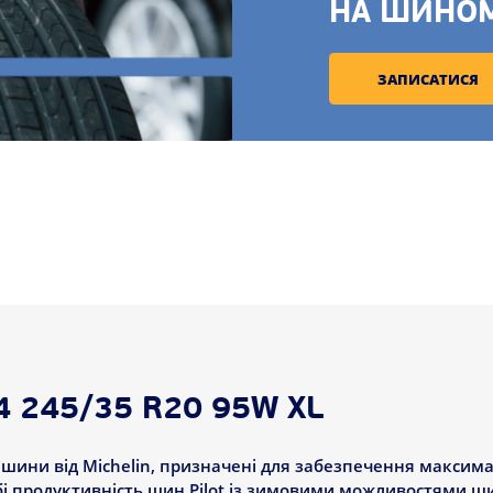
НА ШИНО
ЗАПИСАТИСЯ
4 245/35 R20 95W XL
ві шини від Michelin, призначені для забезпечення максима
і продуктивність шин Pilot із зимовими можливостями ш