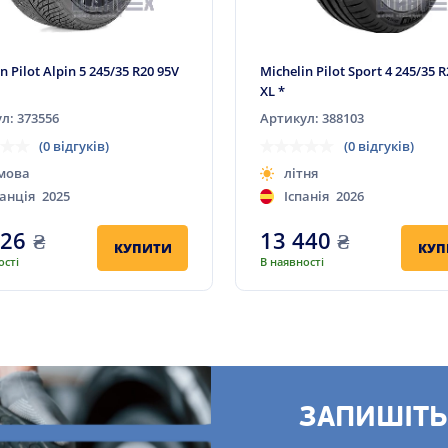
n Pilot Alpin 5 245/35 R20 95V
Michelin Pilot Sport 4 245/35 
XL *
л: 373556
Артикул: 388103
(0 відгуків)
(0 відгуків)
мова
літня
анція
2025
Іспанія
2026
426
₴
13 440
₴
КУПИТИ
КУП
ості
В наявності
ЗАПИШІТЬ