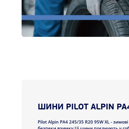
ШИНИ PILOT ALPIN PA
Pilot Alpin PA4 245/35 R20 95W XL - зимо
безпеки взимку Ці шини поєднують у соб