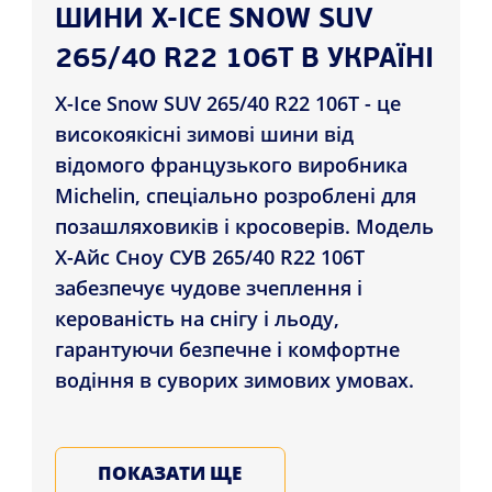
ШИНИ X-ICE SNOW SUV
265/40 R22 106T В УКРАЇНІ
X-Ice Snow SUV 265/40 R22 106T - це
високоякісні зимові шини від
відомого французького виробника
Michelin, спеціально розроблені для
позашляховиків і кросоверів. Модель
Х-Айс Сноу СУВ 265/40 R22 106T
забезпечує чудове зчеплення і
керованість на снігу і льоду,
гарантуючи безпечне і комфортне
водіння в суворих зимових умовах.
Шини X-Ice Snow SUV 265/40 R22 106T
виготовлені з використанням
ПОКАЗАТИ ЩЕ