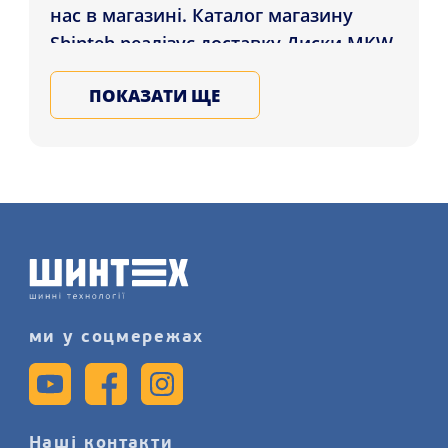
нас в магазині. Каталог магазину
Shinteh реалізує доставку Диски MKW
(Mi-tech) M-107 7.5x18 5x112/114.3 ET40
ПОКАЗАТИ ЩЕ
DIA73.1 Chrom які проживають у
регіонах: Хмельницький, Дніпро,
Суми , а також інші регіони України.
Купуйте сталеві та литі диски для
машини у Нас, записуйтеся на
послугу шиномонтажу більш
детально на нашому сайті.
ми у соцмережах
Наші контакти