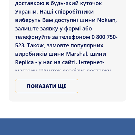
доставкою в будь-який куточок
України. Наші співробітники
виберуть Вам доступні шини Nokian,
залиште заявку у формі або
телефонуйте за телефоном 0 800 750-
523. Також, замовте популярних
виробників шини Marshal, шини
Replica - у нас на сайті. Інтернет-
магазин Шинтех реалізує доставку
Шини Nokian Hakkapeliitta 10p 245/50
ПОКАЗАТИ ЩЕ
R18 100T (шип) клієнтам регіонів:
Дніпро, Кривий Ріг, Чернівці , а також
інші регіони України. Замовляйте на
зиму та літо гуму для автомобіля у
Нас, залиште заявку на послугу
шиномонтажу більш детально на