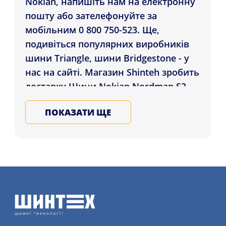
Nokian, напишіть нам на електронну
пошту або зателефонуйте за
мобільним 0 800 750-523. Ще,
подивіться популярних виробників
шини Triangle, шини Bridgestone - у
нас на сайті. Магазин Shinteh зробить
доставку Шини Nokian Nordman S2
SUV 215/65 R17 99V клієнтам у
ПОКАЗАТИ ЩЕ
регіонах: Чернівці, Запоріжжя,
Маріуполь і в ін. міста України.
Купуйте всесезонні автомобільні
шини у Нас, записуйтеся на послугу
шиномонтажу детальніше на сайті.