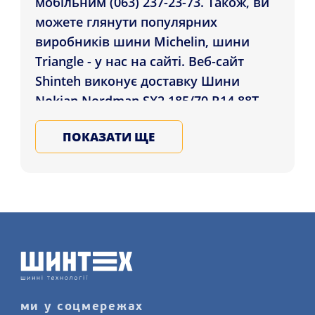
мобільним (063) 237-23-73. Також, ви
можете глянути популярних
виробників шини Michelin, шини
Triangle - у нас на сайті. Веб-сайт
Shinteh виконує доставку Шини
Nokian Nordman SX2 185/70 R14 88T
клієнтам міст: Харків, Черкаси,
ПОКАЗАТИ ЩЕ
Маріуполь і в усі міста України.
Обирайте зимові та літні
автомобільні шини в нашому
магазині, запишіться на послугу
шиномонтажного сервісу детальніше
на нашому сайті.
ми у соцмережах