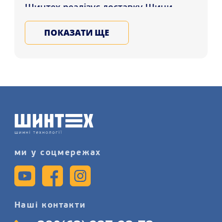
Шинтех реалізує доставку Шини
Nokian SNOWPROOF 2 SUV 235/45 R20
ПОКАЗАТИ ЩЕ
100V XL які проживають у регіонах:
Івано-Франківськ, Полтава,
Маріуполь і в усі регіони України.
Підбирайте та купуйте на зиму та літо
шини для машини в нашому
магазині, записуйтеся на послугу
шиномонтажного сервісу детальніше
на нашому сайті.
ми у соцмережах
Наші контакти