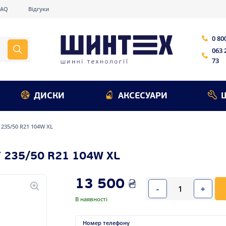
FAQ
Відгуки
0 80
063 
73
ДИСКИ
АКСЕСУАРИ
235/50 R21 104W XL
235/50 R21 104W XL
13 500
₴
-
+
В наявності
Номер телефону