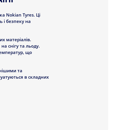
ЇНІ
а Nokian Tyres. Ці
 і безпеку на
их матеріалів.
а снігу та льоду.
температур, що
цнішими та
луатуються в складних
інших зимових шин: