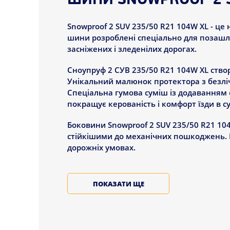
ШИНИ SNOWPROOF 2 SU
Snowproof 2 SUV 235/50 R21 104W XL - це
шини розроблені спеціально для позашля
засніжених і зледенілих дорогах.
Сноупруф 2 СУВ 235/50 R21 104W XL ство
Унікальний малюнок протектора з безліч
Спеціальна гумова суміш із додаванням 
покращує керованість і комфорт їзди в с
Боковини Snowproof 2 SUV 235/50 R21 1
стійкішими до механічних пошкоджень. Ц
дорожніх умовах.
ХАРАКТЕРИСТИКИ ТА 
ПОКАЗАТИ ЩЕ
Сноупруф 2 СУВ 235/50 R21 104W XL мають