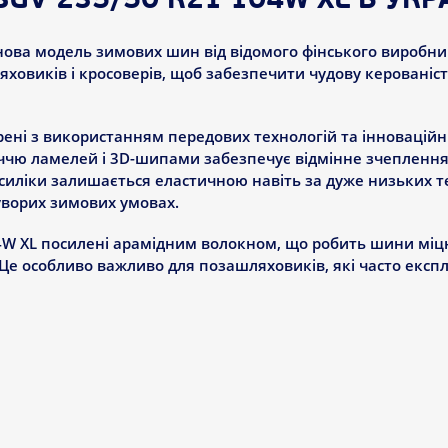
V 235/50 R21 104W XL В УКРА
 нова модель зимових шин від відомого фінського виробник
ховиків і кросоверів, щоб забезпечити чудову керованість
рені з використанням передових технологій та інноваційн
чю ламелей і 3D-шипами забезпечує відмінне зчеплення н
силіки залишається еластичною навіть за дуже низьких 
уворих зимових умовах.
04W XL посилені арамідним волокном, що робить шини мі
е особливо важливо для позашляховиків, які часто експ
ТЕХНІЧНІ ОСОБЛИВОСТІ
 безліч технічних особливостей, які виділяють їх серед 