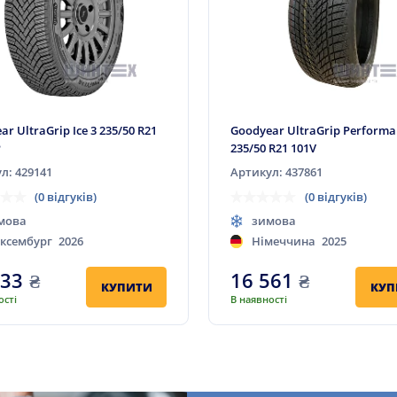
r UltraGrip Ice 3 235/50 R21
Goodyear UltraGrip Performa
P
235/50 R21 101V
л: 429141
Артикул: 437861
(0 відгуків)
(0 відгуків)
мова
зимова
ксембург
2026
Німеччина
2025
333
₴
16 561
₴
КУПИТИ
КУП
ості
В наявності