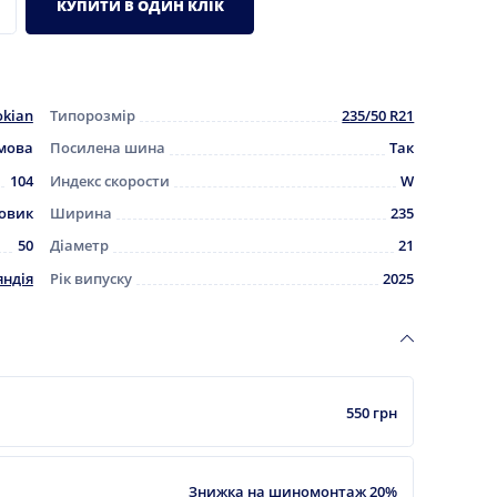
КУПИТИ В ОДИН КЛІК
kian
Типорозмір
235/50 R21
мова
Посилена шина
Так
104
Индекс скорости
W
овик
Ширина
235
50
Діаметр
21
яндія
Рік випуску
2025
550 грн
Знижка на шиномонтаж 20%