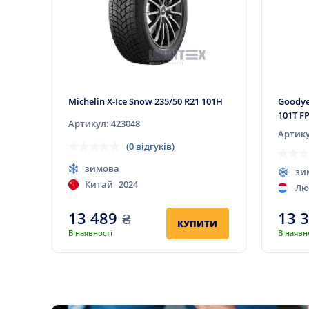
Michelin X-Ice Snow 235/50 R21 101H
Goodyea
101T F
Артикул: 423048
Артику
(0 відгуків)
зимова
зи
Китай
2024
Лю
13 489
₴
13 
КУПИТИ
В наявності
В наявн