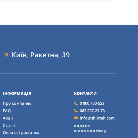
та льоду
зі
Київ, Ракетна, 39
 алмаз, для 
ї керованості
ІНФОРМАЦІЯ
КОНТАКТИ
Про компанію
0 800 750-523
FAQ
063 237-23-73
Акції
info@shinteh.com
Статті
адреса
шиномонтажу
Оплата і доставка