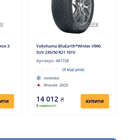
nce 3
Yokohama BluEarth*Winter V906
SUV 235/50 R21 101V
Артикул: 461728
(0 відгуків)
зимова
Японія
2025
14 012
₴
ИТИ
КУПИТИ
В наявності