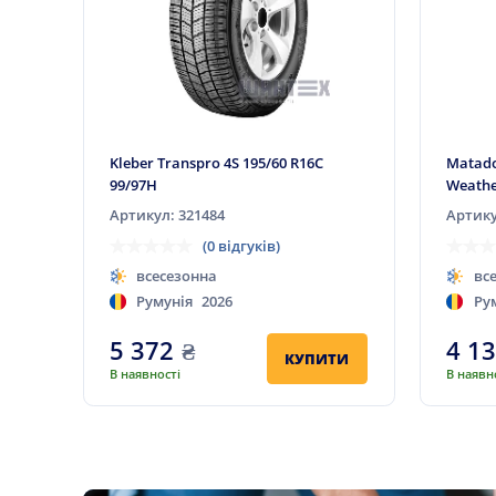
Kleber Transpro 4S 195/60 R16C
Matado
99/97H
Weathe
Артикул: 321484
Артику
(0 відгуків)
всесезонна
вс
Румунія
2026
Ру
5 372
₴
4 1
КУПИТИ
В наявності
В наявн