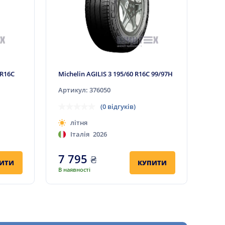
 R16C
Michelin AGILIS 3 195/60 R16C 99/97H
Артикул: 376050
(0 відгуків)
літня
Італія
2026
7 795
₴
ИТИ
КУПИТИ
В наявності