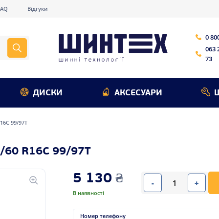
FAQ
Відгуки
0 80
063 
73
ДИСКИ
АКСЕСУАРИ
16C 99/97T
60 R16C 99/97T
5 130
₴
-
+
В наявності
Номер телефону