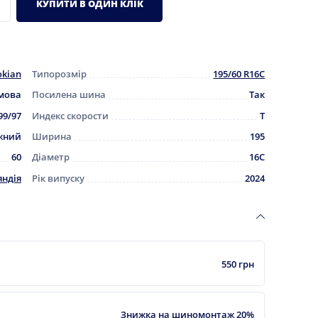
КУПИТИ В ОДИН КЛІК
kian
Типорозмір
195/60 R16C
мова
Посилена шина
Так
99/97
Индекс скорости
T
жний
Ширина
195
60
Діаметр
16C
яндія
Рік випуску
2024
550 грн
Знижка на шиномонтаж 20%