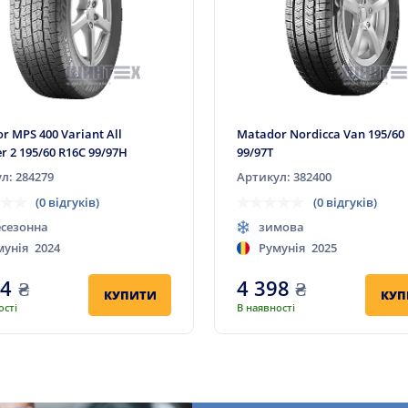
r MPS 400 Variant All
Matador Nordicca Van 195/60
r 2 195/60 R16C 99/97H
99/97T
л: 284279
Артикул: 382400
(0 відгуків)
(0 відгуків)
есезонна
зимова
мунія
2024
Румунія
2025
34
₴
4 398
₴
КУПИТИ
КУП
ості
В наявності