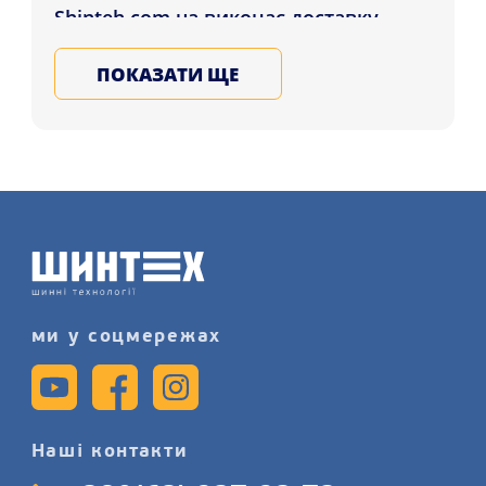
Shinteh.com.ua виконає доставку
Диски Replica FORGED MR2111249
ПОКАЗАТИ ЩЕ
7.5x18 5x112 ET38 DIA66.5 GBMF які
проживають у містах: Київ, Рівне,
Вінниця , а також інші міста України.
Підбирайте та купуйте литі, ковані,
сталеві диски для машини в нашому
магазині, записуйтеся на послугу
шиномонтажу детальніше на сайті.
ми у соцмережах
Наші контакти