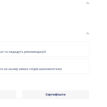
ас та нададуть рекомендаціїї
 та на ньому немає слідів шиномонтажа
Сертифікати