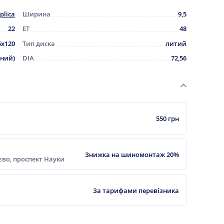
plica
Ширина
9,5
22
ET
48
5x120
Тип диска
литий
рний)
DIA
72,56
550 грн
Знижка на шиномонтаж 20%
ієво, проспект Науки
За тарифами перевізника