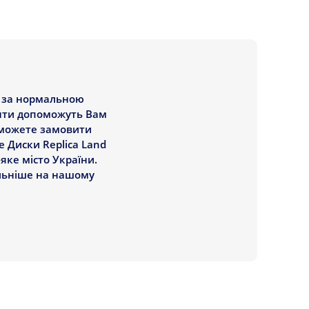
B за нормальною
анти допоможуть Вам
и можете замовити
е Диски Replica Land
яке місто України.
альніше на нашому