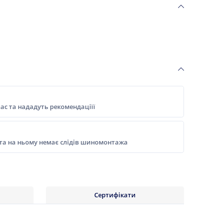
ас та нададуть рекомендаціїї
 та на ньому немає слідів шиномонтажа
Сертифікати