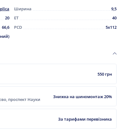
plica
Ширина
9,5
20
ET
40
66,6
PCD
5x112
рний)
550 грн
Знижка на шиномонтаж 20%
ієво, проспект Науки
За тарифами перевізника