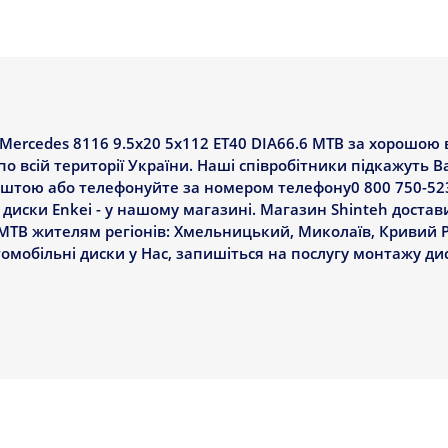
Mercedes 8116 9.5x20 5x112 ET40 DIA66.6 MTB за хорошою 
по всій території України. Наші співробітники підкажуть В
 поштою або телефонуйте за номером телефону0 800 750-52
 диски Enkei - у нашому магазині. Магазин Shinteh достав
 MTB жителям регіонів: Хмельницький, Миколаїв, Кривий Рі
втомобільні диски у Нас, запишіться на послугу монтажу ди