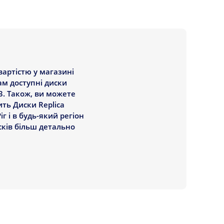
вартістю у магазині
ам доступні диски
3. Також, ви можете
ить Диски Replica
г і в будь-який регіон
сків більш детально