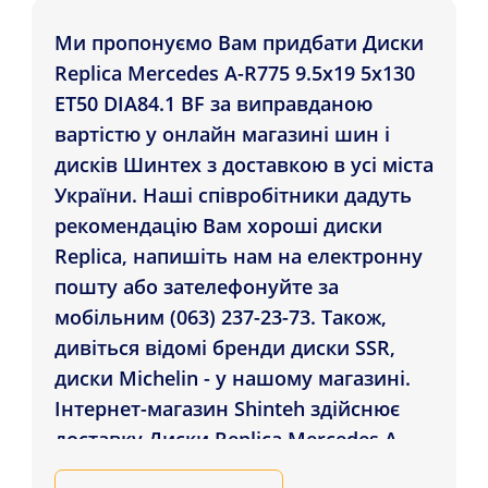
Ми пропонуємо Вам придбати Диски
Replica Mercedes A-R775 9.5x19 5x130
ET50 DIA84.1 BF за виправданою
вартістю у онлайн магазині шин і
дисків Шинтех з доставкою в усі міста
України. Наші співробітники дадуть
рекомендацію Вам хороші диски
Replica, напишіть нам на електронну
пошту або зателефонуйте за
мобільним (063) 237-23-73. Також,
дивіться відомі бренди диски SSR,
диски Michelin - у нашому магазині.
Інтернет-магазин Shinteh здійснює
доставку Диски Replica Mercedes A-
R775 9.5x19 5x130 ET50 DIA84.1 BF