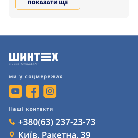
ПОКАЗАТИ ЩЕ
клієнтам міст: Дніпро, Івано-
Франківськ, Одеса і в усі регіони
України. Підбирайте та купуйте
ковані, литі, сталеві автодиски в
нашому магазині, запишіться на
послугу шиномонтажного сервісу
більш детально на нашому сайті.
ми у соцмережах
Наші контакти
+380(63) 237-23-73
Київ, Ракетна, 39