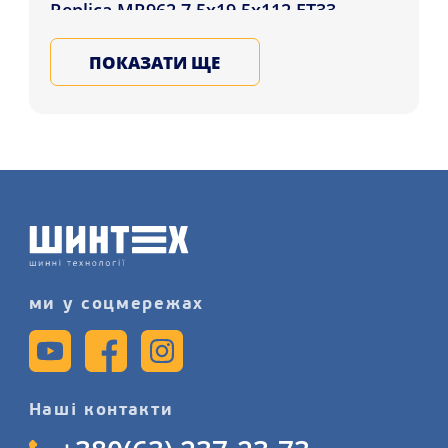
Replica MR962 7.5x19 5x112 ET33
DIA66.6 BKF клієнтам міст:
ПОКАЗАТИ ЩЕ
Хмельницький, Чернігів, Запоріжжя ,
а також інші регіони України.
Підбирайте та купуйте ковані, литі,
сталеві диски для автомобіля у Нас,
записуйтеся на послугу
шиномонтажу більш детально на
нашому сайті.
ми у соцмережах
Наші контакти