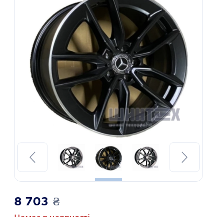
8 703
₴