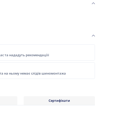
ас та нададуть рекомендаціїї
 та на ньому немає слідів шиномонтажа
Сертифікати