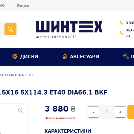
FAQ
Відгуки
0 80
063 
73
ДИСКИ
АКСЕСУАРИ
114.3 ET40 DIA66.1 BKF
.5X16 5X114.3 ET40 DIA66.1 BKF
3 880
₴
-
+
Немає в наявності
ХАРАКТЕРИСТИКИ