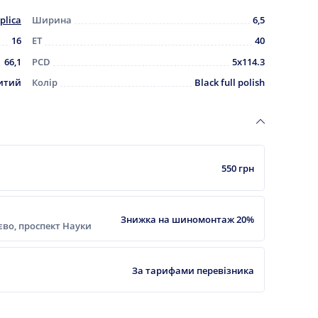
plica
Ширина
6,5
16
ET
40
66,1
PCD
5x114.3
итий
Колір
Black full polish
550 грн
Знижка на шиномонтаж 20%
ієво, проспект Науки
За тарифами перевізника