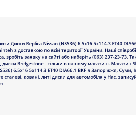
ити Диски Replica Nissan (NS536) 6.5x16 5x114.3 ET40 DIA6
hinteh з доставкою по всій території України. Наші співроб
 зробіть заявку на сайті або наберіть (063) 237-23-73. Т
 диски Bridgestone - тільки в нашому магазині. Магазин S
S536) 6.5x16 5x114.3 ET40 DIA66.1 BKF в Запоріжжя, Суми, І
е сталеві, ковані, литі диски для автомобіля у Нас, запису
і.