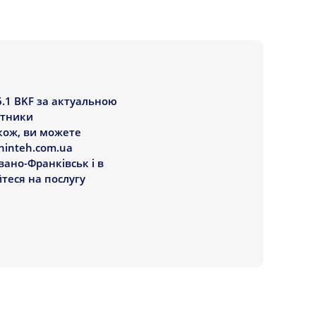
6.1 BKF за актуальною
ітники
акож, ви можете
hinteh.com.ua
вано-Франківськ і в
йтеся на послугу