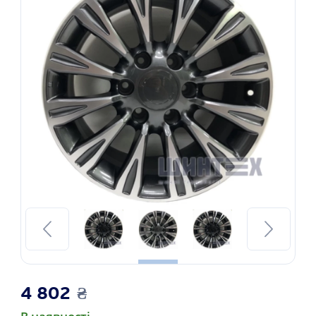
4 802
₴