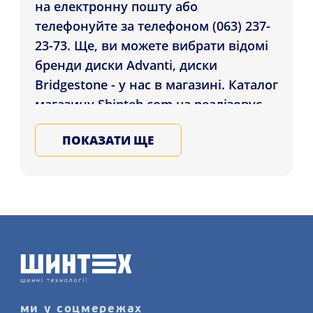
на електронну пошту або
телефонуйте за телефоном (063) 237-
23-73. Ще, ви можете вибрати відомі
бренди диски Advanti, диски
Bridgestone - у нас в магазині. Каталог
магазину Shinteh.com.ua реалізовує
доставку Диски Replica Nissan CT-2025
ПОКАЗАТИ ЩЕ
8x17 6x139.7 ET10 DIA0 MG клієнтам у
міста: Харків, Черкаси, Дніпро , а
також інші регіони України.
Підбирайте та купуйте ковані, литі,
сталеві диски для автомобіля в
нашому магазині, записуйтеся на
послугу шиномонтажу більш
детально на сайті.
ми у соцмережах