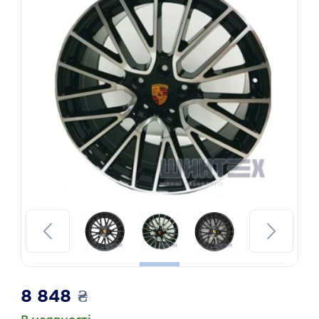
8 848
₴