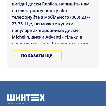
вигідні диски Replica, напишіть нам
на електронну пошту або
телефонуйте з мобільного (063) 237-
23-73. Ще, ви можете купити
популярних виробників диски
Michelin, диски Advanti - тільки в
нашому магазині. Інтернет-магазин
Шинтех виконає доставку Диски
ПОКАЗАТИ ЩЕ
Replica Porsche-PO014 11x21 5x130
ET58 DIA71.6 BM які проживають у
містах: Чернігів, Рівне,
Кропивницький , а також інші міста
України. Обирайте та замовляйте
сталеві, ковані, литі диски для авто у
Нас, записуйтеся на послугу монтажу
дисків більш детально на сайті.