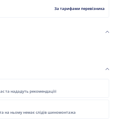
За тарифами перевізника
ас та нададуть рекомендаціїї
 та на ньому немає слідів шиномонтажа