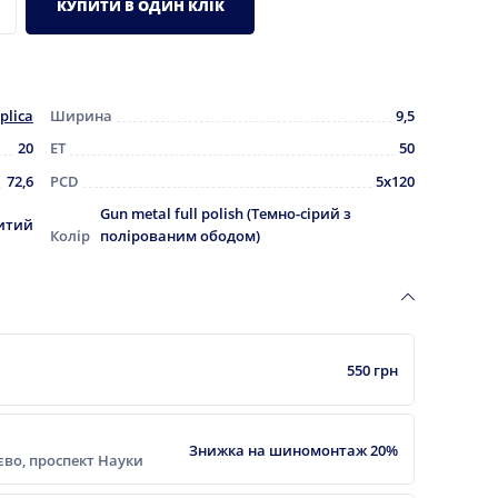
КУПИТИ В ОДИН КЛІК
plica
Ширина
9,5
20
ET
50
72,6
PCD
5x120
Gun metal full polish (Темно-сірий з
итий
Колір
полірованим ободом)
550 грн
Знижка на шиномонтаж 20%
ієво, проспект Науки