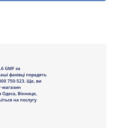
.6 GMF за
аші фахівці порадять
800 750-523. Ще, ви
ет-магазин
в Одеса, Вінниця,
шіться на послугу