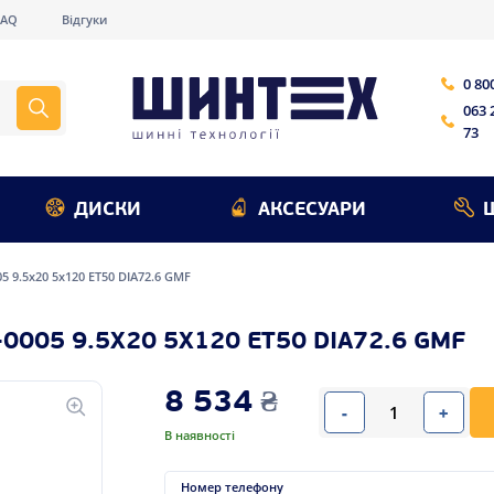
FAQ
Відгуки
0 80
063 
73
ДИСКИ
АКСЕСУАРИ
05 9.5x20 5x120 ET50 DIA72.6 GMF
0005 9.5X20 5X120 ET50 DIA72.6 GMF
8 534
₴
-
+
В наявності
Номер телефону