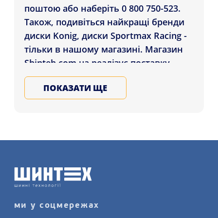
поштою або наберіть 0 800 750-523.
Також, подивіться найкращі бренди
диски Konig, диски Sportmax Racing -
тільки в нашому магазині. Магазин
Shinteh.com.ua реалізує поставку
Диски Replica Skoda (CT1337) 7.5x17
ПОКАЗАТИ ЩЕ
5x112 ET40 DIA57.1 HS які проживають
у містах: Вінниця, Рівне, Запоріжжя і
в ін. регіони України. Підбирайте та
купуйте сталеві, ковані, литі
автомобільні диски у Нас, залиште
заявку на послугу монтажу дисків
детальніше на нашому сайті.
ми у соцмережах