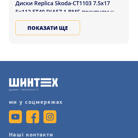
Диски Replica Skoda-CT1103 7.5x17
5x112 ET40 DIA57.1 BMF покупцям у
регіонах: Миколаїв, Маріуполь,
ПОКАЗАТИ ЩЕ
Хмельницький і в ін. регіони України.
Обирайте литі, ковані, сталеві диски
для автомобіля у Нас, запишіться на
послугу монтажу дисків більш
детально на сайті.
ми у соцмережах
Наші контакти