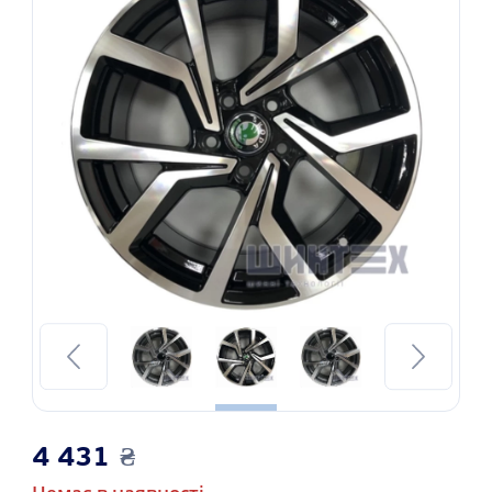
4 431
₴