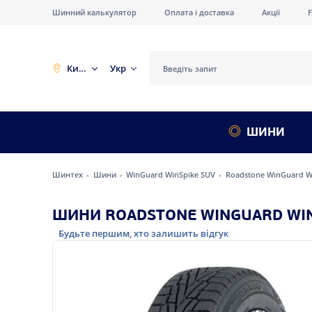
Шинний калькулятор
Оплата і доставка
Акції
Київ
Укр
ШИНИ
Шинтех
Шини
WinGuard WinSpike SUV
Roadstone WinGuard Wi
ШИНИ ROADSTONE WINGUARD WINS
Будьте першим, хто залишить відгук