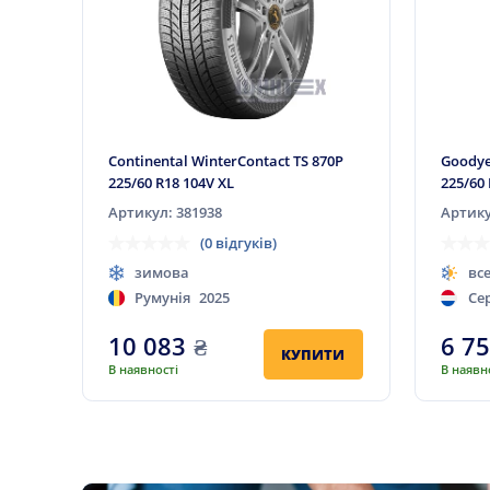
Continental WinterContact TS 870P
Goodye
225/60 R18 104V XL
225/60
Артикул: 381938
Артику
(0 відгуків)
зимова
вс
Румунія
2025
Се
10 083
₴
6 7
КУПИТИ
В наявності
В наявн