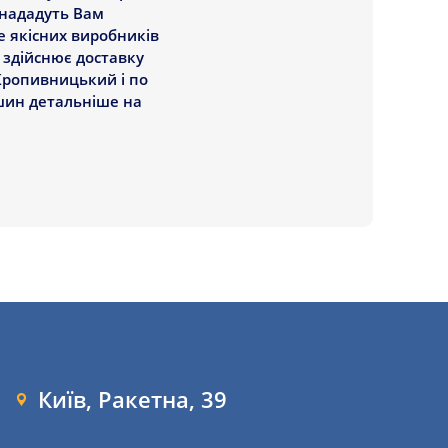
і нададуть Вам
е якісних виробників
 здійснює доставку
Кропивницький і по
 шин детальніше на
Київ, Ракетна, 39