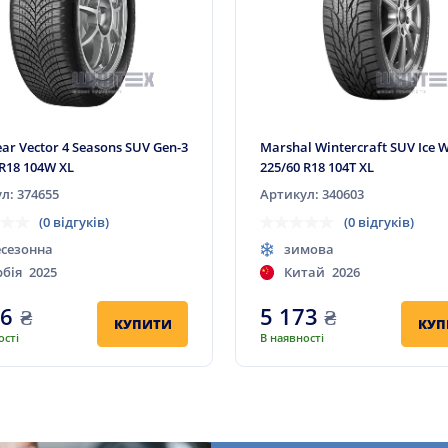
ar Vector 4 Seasons SUV Gen-3
Marshal Wintercraft SUV Ice 
 R18 104W XL
225/60 R18 104T XL
л: 374655
Артикул: 340603
(0 відгуків)
(0 відгуків)
есезонна
зимова
рбія
2025
Китай
2026
56
₴
5 173
₴
КУПИТИ
КУП
ості
В наявності