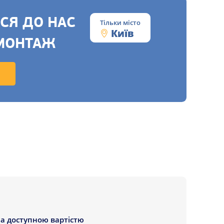
СЯ ДО НАС
Тільки місто
Київ
МОНТАЖ
а доступною вартістю