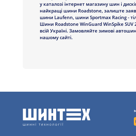
у каталозі інтернет магазину шин і диск
найкращі шини Roadstone, залиште заявк
шини Laufenn, шини Sportmax Racing - ті
Шини Roadstone WinGuard WinSpike SUV 2
всій Україні. Замовляйте зимові автоши
нашому сайті.