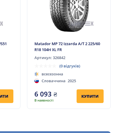
WS51
Matador MP 72 Izzarda A/T 2 225/60
R18 104H XL FR
Артикул: 326842
(0 відгуків)
всесезонна
Словаччина
2025
6 093
₴
ИТИ
КУПИТИ
В наявності