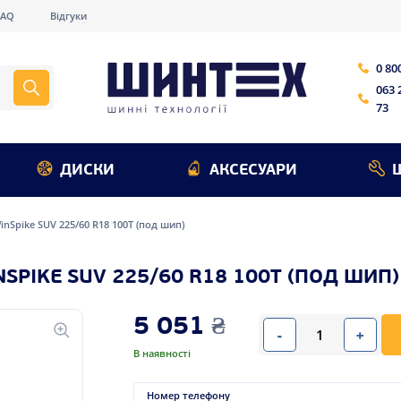
FAQ
Відгуки
0 80
063 
73
ДИСКИ
АКСЕСУАРИ
nSpike SUV 225/60 R18 100T (под шип)
PIKE SUV 225/60 R18 100T (ПОД ШИП)
5 051
₴
-
+
В наявності
Номер телефону