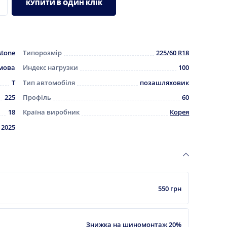
КУПИТИ В ОДИН КЛІК
stone
Типорозмір
225/60 R18
мова
Индекс нагрузки
100
T
Тип автомобіля
позашляховик
225
Профіль
60
18
Країна виробник
Корея
2025
550 грн
Знижка на шиномонтаж 20%